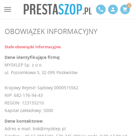
0

phone
person
shopping_cart
OBOWIĄZEK INFORMACYJNY
Stałe obowiązki informacyjne.
Dane identyfikujące firmę:
MYSKLEP Sp. z o.o.
ul. Poziomkowa 5, 32-095 Poskwitów
Krajowy Rejestr Sądowy 0000515562
NIP: 682-176-94-43
REGON: 123155210
Kapitał zakładowy: 5000
Dane kontaktowe:
Adres e-mail: bok@mysklep.pl