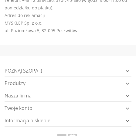
Telefon: +48 12 3884286, 570-745-880 (w godz. 9:00-17:00 od
poniedziałku do piątku).
Adres do reklamacji:
MYSKLEP Sp. z o.o.
ul. Poziomkowa 5, 32-095 Poskwitów

POZNAJ SZOPA :)

Produkty

Nasza firma

Twoje konto

Informacja o sklepie