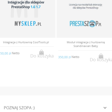
Moduł integracja z hurtownią
Moduł integracja z hurtownią AeroMind
Scandinavian Baby
Netto
350,00 zł
Do koszyk
Netto
50,00 zł
Do koszyka

POZNAJ SZOPA :)