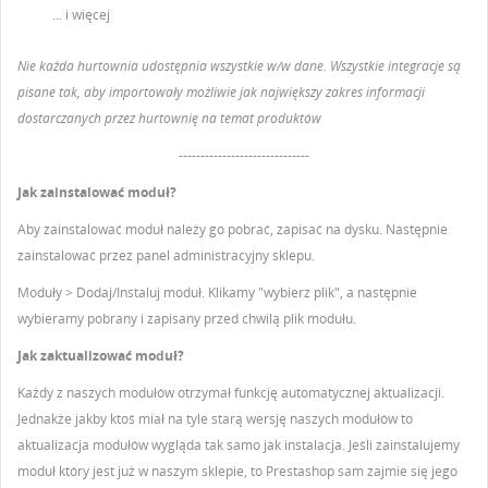
... i więcej
Nie każda hurtownia udostępnia wszystkie w/w dane. Wszystkie integracje są
pisane tak, aby importowały możliwie jak największy zakres informacji
dostarczanych przez hurtownię na temat produktów
------------------------------
Jak zainstalować moduł?
Aby zainstalować moduł należy go pobrać, zapisać na dysku. Następnie
zainstalować przez panel administracyjny sklepu.
Moduły > Dodaj/Instaluj moduł. Klikamy "wybierz plik", a następnie
wybieramy pobrany i zapisany przed chwilą plik modułu.
Jak zaktualizować moduł?
Każdy z naszych modułów otrzymał funkcję automatycznej aktualizacji.
Jednakże jakby ktoś miał na tyle starą wersję naszych modułów to
aktualizacja modułów wygląda tak samo jak instalacja. Jeśli zainstalujemy
moduł który jest już w naszym sklepie, to Prestashop sam zajmie się jego