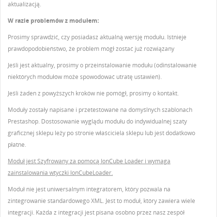
aktualizacją.
W razie problemów z modułem:
Prosimy sprawdzić, czy posiadasz aktualną wersję modułu. Istnieje
prawdopodobieństwo, że problem mógł zostać już rozwiązany
Jeśli jest aktualny, prosimy o przeinstalowanie modułu (odinstalowanie
niektórych modułów może spowodować utratę ustawień).
Jeśli żaden z powyższych kroków nie pomógł, prosimy o kontakt.
Moduły zostały napisane i przetestowane na domyślnych szablonach
Prestashop. Dostosowanie wyglądu modułu do indywidualnej szaty
graficznej sklepu leży po stronie właściciela sklepu lub jest dodatkowo
płatne.
Moduł jest Szyfrowany za pomocą IonCube Loader i wymaga
zainstalowania wtyczki IonCubeLoader.
Moduł nie jest uniwersalnym integratorem, który pozwala na
zintegrowanie standardowego XML. Jest to moduł, który zawiera wiele
integracji. Każda z integracji jest pisana osobno przez nasz zespół