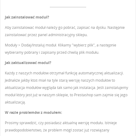
------------------------------
Jak zainstalować moduł?
Aby zainstalować moduł należy go pobrać, zapisać na dysku. Następnie
zainstalować przez panel administracyjny sklepu.
Moduły > Dodaj/Instaluj moduł. Klikamy "wybierz plik", a następnie
wybieramy pobrany i zapisany przed chwilą plik modułu.
Jak zaktualizować moduł?
Każdy z naszych modułów otrzymał funkcję automatycznej aktualizacji.
Jednakże jakby ktoś miał na tyle starą wersję naszych modułów to
aktualizacja modułów wygląda tak samo jak instalacja. Jeśli zainstalujemy
moduł który jest już w naszym sklepie, to Prestashop sam zajmie się jego
aktualizacją.
W razie problemów z modułem:
Prosimy sprawdzić, czy posiadasz aktualną wersję modułu. Istnieje
prawdopodobieństwo, że problem mógł zostać już rozwiązany