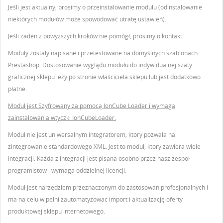
Jeśli jest aktualny, prosimy o przeinstalowanie modułu (odinstalowanie
niektórych modułów może spowodować utratę ustawień).
Jeśli żaden z powyższych kroków nie pomógł, prosimy o kontakt.
Moduły zostały napisane i przetestowane na domyślnych szablonach
Prestashop. Dostosowanie wyglądu modułu do indywidualnej szaty
graficznej sklepu leży po stronie właściciela sklepu lub jest dodatkowo
płatne.
Moduł jest Szyfrowany za pomocą IonCube Loader i wymaga
zainstalowania wtyczki IonCubeLoader.
Moduł nie jest uniwersalnym integratorem, który pozwala na
zintegrowanie standardowego XML. Jest to moduł, który zawiera wiele
integracji. Każda z integracji jest pisana osobno przez nasz zespół
programistów i wymaga oddzielnej licencji.
Moduł jest narzędziem przeznaczonym do zastosowań profesjonalnych i
ma na celu w pełni zautomatyzować import i aktualizację oferty
produktowej sklepu internetowego.