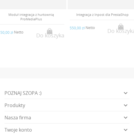
Integracja z Inpost dla PrestaShop
Moduł integracja z hurtownią BenBaby
Netto
Netto
50,00 zł
350,00 zł
Do koszyka
Do koszyk

POZNAJ SZOPA :)

Produkty

Nasza firma

Twoje konto