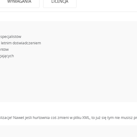
WYMAGANIA
LICENCJA
 specjalistów
0 letnim doświadczeniem
entów
gających
alizacje! Nawet jeśli hurtownia coś zmieni w pliku XML, to już się tym nie musisz