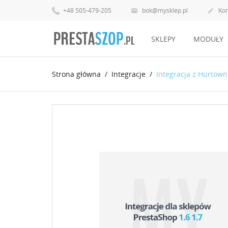
+48 505-479-205
bok@mysklep.pl
Kon


SKLEPY
MODUŁY
Strona główna
Integracje
Integracja z Hurtown