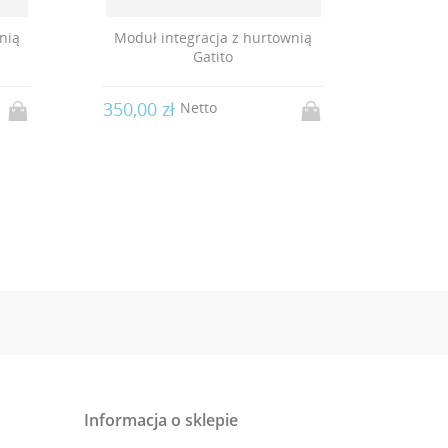
nią
Moduł integracja z hurtownią
Int
Playroom.pl
350,00 zł
2 700,
Netto
Informacja o sklepie