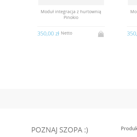
townią
Moduł integracja z hurtownią
Mod
Platon
350,00 zł
350
Netto
POZNAJ SZOPA :)
Produk