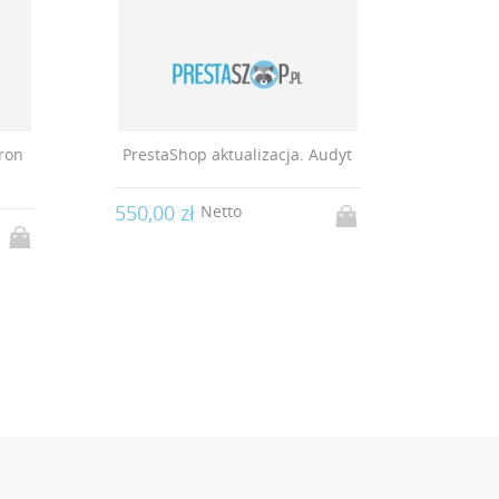
tron
PrestaShop aktualizacja. Audyt
Wd
s
550,00 zł
Netto
800,00