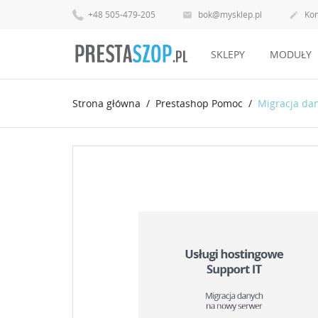
+48 505-479-205
bok@mysklep.pl
Kon


SKLEPY
MODUŁY
Strona główna
Prestashop Pomoc
Migracja da