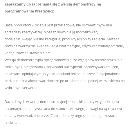
Zapraszamy do zapoznania się z wersją demonstracyjną
oprogramowania PrestaShop .
Baza produktów w sklepie jest przykładowa, nie prowadzimy w nim
sprzedaży rzeczywistej. Możesz dowolnie ją modyfikować,
dodają/usuwając własne kategorie, produkty ich opisy i zdjęcia. Możesz
również tworzyć/usuwać zakładki informacyjne, edytować zmiany o firmie,
konfigurować ustawienia etc.
Wersja demonstracyjna oprogramowania, ze względów technicznych, nie
może być zintegrowana z serwisami aukcyjnymi, porównywarkami cen,
serwisami opiniującymi czy płatnościami online, tą część funkcjonalności
będzie można aktywować dopiero po uruchomieniu pełnej wersji sklepu na
wybranym serwerze.
Baza danych w wersji demonstracyjnej sklepu kilka razy w tygodniu jest
automatycznie przywracana do stanu startowego, z uwagi na tą czynność
zmiany wprowadzone przez Ciebie do bazy tego sklepu mogą zostać
nadpisane.