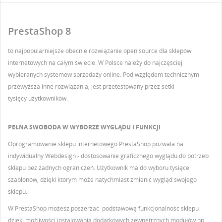
PrestaShop 8
to najpopularniejsze obecnie rozwiązanie open source dla sklepów
internetowych na całym świecie. W Polsce należy do najczęściej
wybieranych systemów sprzedaży online. Pod względem technicznym
przewyższa inne rozwiązania, jest przetestowany przez setki
tysięcy użytkowników.
PEŁNA SWOBODA W WYBORZE WYGLĄDU I FUNKCJI
Oprogramowanie sklepu internetowego
PrestaShop pozwala na
indywidualny Webdesign -
dostosowanie graficznego wyglądu do potrzeb
sklepu bez żadnych ograniczeń. Użytkownik ma do wyboru tysiące
szablonów, dzięki którym może natychmiast zmienić wygląd swojego
sklepu.
W PrestaShop
możesz poszerzać podstawową
funkcjonalność sklepu
dzięki
możliwości
instalowania dodatkowych zewnętrznych modułów np.