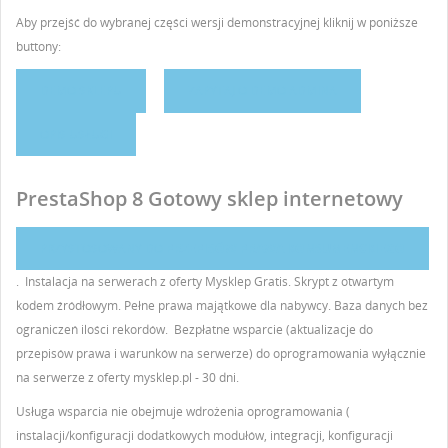
Aby przejść do wybranej części wersji demonstracyjnej kliknij w poniższe
buttony:
DEMO SKLEPU
ZAPYTAJ O DEMO ADMINA
OPIS USŁUGI
PrestaShop 8 Gotowy sklep internetowy
PRZYSTOSOWANY DO
PRZEPISÓW PRAWA KONSUMENCKIEGO
. Instalacja na serwerach z oferty Mysklep Gratis. Skrypt z otwartym
kodem źródłowym. Pełne prawa majątkowe dla nabywcy. Baza danych bez
ograniczeń ilości rekordów. Bezpłatne wsparcie (aktualizacje do
przepisów prawa i warunków na serwerze) do oprogramowania wyłącznie
na serwerze z oferty mysklep.pl - 30 dni.
Usługa wsparcia nie obejmuje wdrożenia oprogramowania (
instalacji/konfiguracji dodatkowych modułów, integracji, konfiguracji