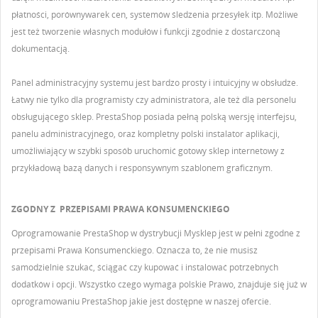
płatności, porównywarek cen, systemów śledzenia przesyłek itp. Możliwe
jest też tworzenie własnych modułów i funkcji zgodnie z dostarczoną
dokumentacją.
Panel administracyjny systemu jest bardzo prosty i intuicyjny w obsłudze.
Łatwy nie tylko dla programisty czy administratora, ale też dla personelu
obsługującego sklep.
PrestaShop posiada pełną polską wersję interfejsu,
panelu administracyjnego, oraz kompletny polski instalator aplikacji,
umożliwiający w szybki sposób uruchomić gotowy sklep internetowy z
przykładową bazą danych i responsywnym szablonem graficznym.
ZGODNY Z PRZEPISAMI PRAWA KONSUMENCKIEGO
Oprogramowanie PrestaShop w dystrybucji Mysklep jest w pełni zgodne z
przepisami Prawa Konsumenckiego. Oznacza to, że nie musisz
samodzielnie szukać, ściągać czy kupować i instalować potrzebnych
dodatków i opcji. Wszystko czego wymaga polskie Prawo, znajduje się już w
oprogramowaniu PrestaShop jakie jest dostępne w naszej ofercie.