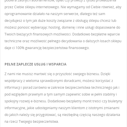
pobiera żadnych abonamentów, opłat czy prowizji z tytułu prowadzenia
przez Ciebie sklepu internetowego. Nie wymagamy od Ciebie również, aby
oprogramowanie działało na naszym serwerze, dlatego też sam
decydujesz o tym jak duże koszty związane z obsługą sklepu chcesz lub
możesz ponosić wybierając hosting, domenę i inne usługi dopasowane do
Twoich bieżących finansowych możliwości. Dodatkowo bezpłatne wparcie
techniczne oraz możliwość pełnego decydowania o dalszych losach sklepu
daje ci 100% gwarancję bezpieczeństwa finansowego.
PEŁNE ZAPLECZE USŁUG I WSPARCIA
Z nami nie musisz martwić się o przyszłość swojego biznesu. Dzięki
współpracy z wieloma sprawdzonymi doradcami, możesz korzystać z
informacji i porad zarówno w zakresie bezpieczeństwa technicznego jak i
pod względem prawnym a tym samym zapewnić sobie w pełni stabilny i
spokojny rozwój e-biznesu. Dodatkowo bezpłatny monit treści czy biuletyny
informacyjne, jakie udostępniamy naszym klientom z istotnymi zmianami
do jakich należy się przygotować, są niezbędną częścią naszego działania
na rzecz Twojego bezpieczeństwa.