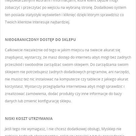
niepowtarzalnymi wzorami i informacjami, które klient będzie mógł
zobaczyć i przeczytać po wejściu na wybraną stronę. Dodatkowo system
ten posiada statystyki wyświetleń i kliknięć dzięki którym sprawdzisz co
Twoich klientów interesuje najbardziej.
NIEOGRANICZONY
DOSTĘP DO SKLEPU
Całkowicie niezależnie od tego w jakim miejscu na świecie akurat się
znajdujesz, wystarczy, że masz dostęp do internetu abyś mógł bez żadnych
przeszkód i swobodnie zarządzać swoim sklepem. Do zarządzania swoim
sklepem nie potrzebujesz żadnych dodatkowych programów, ani narzędzi,
nie musisz też nic instalować na komputerze czy tablecie z jakiego akurat
korzystasz. Wystarczy przeglądarka internetowa abyś mógł sprawdzić i
zrealizować zamówienia, dodać produkty czy inne informacje do bazy
danych lub zmienić konfigurację sklepu.
NISKI KOSZT UTRZYMANIA
Jeśli tego nie wymagasz, i nie chcesz dodatkowej obsługi, Mysklep nie