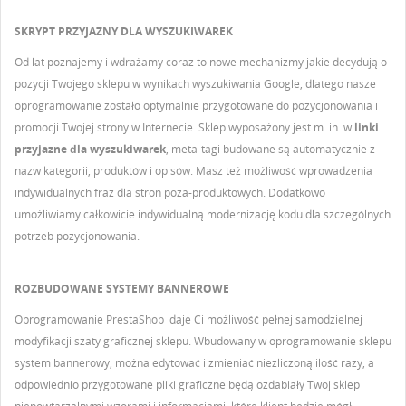
SKRYPT PRZYJAZNY DLA WYSZUKIWAREK
Od lat poznajemy i wdrażamy coraz to nowe mechanizmy jakie decydują o
pozycji Twojego sklepu w wynikach wyszukiwania Google, dlatego nasze
oprogramowanie zostało optymalnie przygotowane do pozycjonowania i
promocji Twojej strony w Internecie. Sklep wyposażony jest m. in. w
linki
przyjazne dla wyszukiwarek
, meta-tagi budowane są automatycznie z
nazw kategorii, produktów i opisów. Masz też możliwość wprowadzenia
indywidualnych fraz dla stron poza-produktowych. Dodatkowo
umożliwiamy całkowicie indywidualną modernizację kodu dla szczególnych
potrzeb pozycjonowania.
ROZBUDOWANE
SYSTEMY BANNEROWE
Oprogramowanie PrestaShop daje Ci możliwość pełnej samodzielnej
modyfikacji szaty graficznej sklepu. Wbudowany w oprogramowanie sklepu
system bannerowy, można edytować i zmieniać niezliczoną ilość razy, a
odpowiednio przygotowane pliki graficzne będą ozdabiały Twój sklep