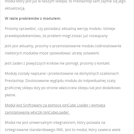
moduł który jest już w naszym sklepie, to Prestashop sam zajmie się jego
aktualizacją.
W razie problemów z modułem:
Prosimy sprawdzić, czy posiadasz aktualną wersję modułu. Istnieje
prawdopodobieństwo, że problem mógł zostać już rozwiązany
Jeśli jest aktualny, prosimy o przeinstalowanie modułu (odinstalowanie
niektórych modułów może spowodować utratę ustawień).
Jeśli żaden z powyższych kroków nie pomógł, prosimy o kontakt.
Moduły zostały napisane i przetestowane na domyślnych szablonach
Prestashop. Dostosowanie wyglądu modułu do indywidualnej szaty
graficznej sklepu leży po stronie właściciela sklepu lub jest dodatkowo
płatne.
Moduł jest Szyfrowany za pomocą IonCube Loader i wymaga
zainstalowania wtyczki IonCubeLoader.
Moduł nie jest uniwersalnym integratorem, który pozwala na
zintegrowanie standardowego XML. Jest to moduł, który zawiera wiele