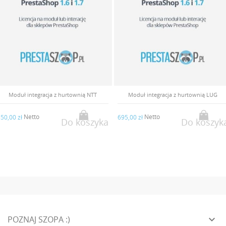
Moduł integracja z hurtownią LUG
Moduł integracja z hurtownią B2Bike
Netto
Netto
95,00 zł
350,00 zł
Do koszyka
Do koszyk

POZNAJ SZOPA :)