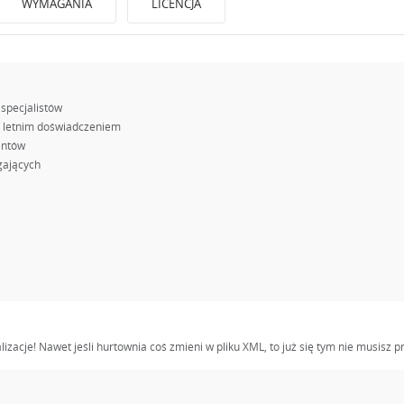
WYMAGANIA
LICENCJA
 specjalistów
0 letnim doświadczeniem
entów
gających
alizacje! Nawet jeśli hurtownia coś zmieni w pliku XML, to już się tym nie musisz