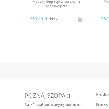
rtownią
Moduł integracja z hurtownią
Int
Platon
350,00 zł
350
Netto
POZNAJ SZOPA :)
Produk
Promocj
Nasz PrestaSzop to sprytny sposób na