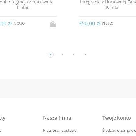
egracja z Hurtownią Zabawki
Moduł integracja z hurto
Panda
Alkam-Security
,00 zł
350,00 zł
Netto
Netto
ty
Nasza firma
Twoje konto
e
Płatność i dostawa
Śledzenie zamówie