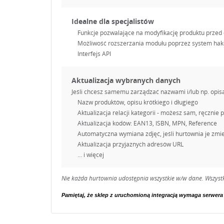
Idealne dla specjalistów
Funkcje pozwalające na modyfikację produktu przed
Możliwość rozszerzania modułu poprzez system hak
Interfejs API
Aktualizacja wybranych danych
Jeśli chcesz samemu zarządzać nazwami i/lub np. opis
Nazw produktów, opisu krótkiego i długiego
Aktualizacja relacji kategorii - możesz sam, ręcznie
Aktualizacja kodów: EAN13, ISBN, MPN, Reference
Automatyczna wymiana zdjęć, jeśli hurtownia je zmie
Aktualizacja przyjaznych adresów URL
... i więcej
Nie każda hurtownia udostępnia wszystkie w/w dane. Wszystk
Pamiętaj, że sklep z uruchomioną integracją wymaga serwera o