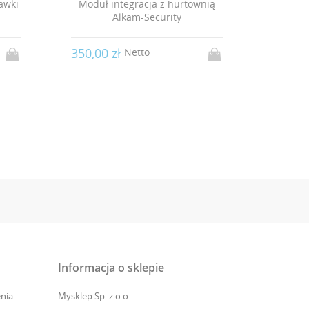
wnią
Moduł integracja z hurtownią
Modu
Tabu
350,00 zł
350,0
Netto
Informacja o sklepie
nia
Mysklep Sp. z o.o.