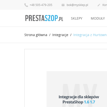
+48 505-479-205
bok@mysklep.pl
Kon


SKLEPY
MODUŁY
Strona główna
Integracje
Integracja z Hurtown