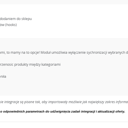
 dodaniem do sklepu
ów (hooks)
ami, to mamy na to opcje! Moduł umożliwia wyłączenie sychronizacji wybranych 
 przenosic produkty między kategoriami
niła
ie integracje są pisane tak, aby importowały możliwie jak największy zakres infor
 odpowiednich parametrach do udźwignięcia zadań integracji i aktualizacji oferty.