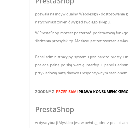
PrestaShop
pozwala na indywidualny Webdesign -
dostosowanie g
natychmiast zmienić wygląd swojego sklepu.
W PrestaShop
możesz poszerzać podstawową
funkcjo
śledzenia przesyłek itp. Możliwe jest też tworzenie w
Panel administracyjny systemu jest bardzo prosty i in
posiada pełną polską wersję interfejsu, panelu admin
przykładową bazą danych i responsywnym szablonem 
ZGODNY Z
PRZEPISAMI
PRAWA KONSUMENCKIEG
PrestaShop
w dystrybucji Mysklep jest w pełni zgodne z przepisa