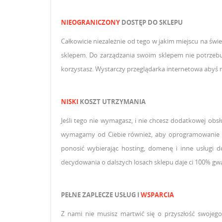
NIEOGRANICZONY
DOSTĘP DO SKLEPU
Całkowicie niezależnie od tego w jakim miejscu na św
sklepem. Do zarządzania swoim sklepem nie potrzebuj
korzystasz. Wystarczy przeglądarka internetowa abyś m
NISKI
KOSZT UTRZYMANIA
Jeśli tego nie wymagasz, i nie chcesz dodatkowej obs
wymagamy od Ciebie również, aby oprogramowanie dz
ponosić wybierając hosting, domenę i inne usługi
decydowania o dalszych losach sklepu daje ci 100% g
PEŁNE ZAPLECZE USŁUG I
WSPARCIA
Z nami nie musisz martwić się o przyszłość swojeg