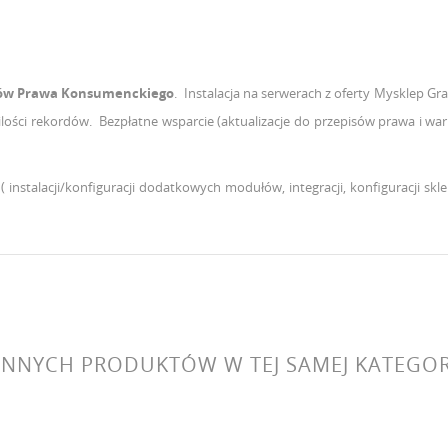
sów Prawa Konsumenckiego
.
Instalacja na serwerach z oferty Mysklep G
lości rekordów. Bezpłatne wsparcie (aktualizacje do przepisów prawa i 
( instalacji/konfiguracji dodatkowych modułów, integracji, konfiguracji skl
 INNYCH PRODUKTÓW W TEJ SAMEJ KATEGORI