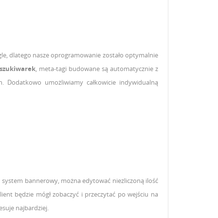
le, dlatego nasze oprogramowanie zostało optymalnie
yszukiwarek
, meta-tagi budowane są automatycznie z
h. Dodatkowo umożliwiamy całkowicie indywidualną
pu system bannerowy, można edytować niezliczoną ilość
lient będzie mógł zobaczyć i przeczytać po wejściu na
suje najbardziej.