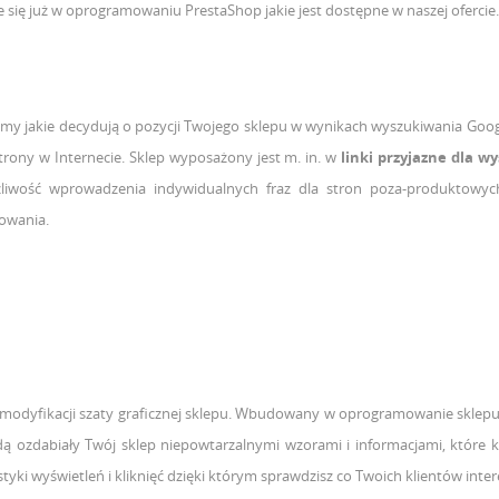
e się już w oprogramowaniu PrestaShop jakie jest dostępne w naszej ofercie.
my jakie decydują o pozycji Twojego sklepu w wynikach wyszukiwania Goog
rony w Internecie. Sklep wyposażony jest m. in. w
linki przyjazne dla w
żliwość wprowadzenia indywidualnych fraz dla stron poza-produktowyc
nowania.
ej modyfikacji szaty graficznej sklepu. Wbudowany w oprogramowanie skle
ą ozdabiały Twój sklep niepowtarzalnymi wzorami i informacjami, które k
ki wyświetleń i kliknięć dzięki którym sprawdzisz co Twoich klientów intere