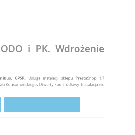
RODO i PK. Wdrożenie
ibus, GPSR
. Usługa instalacji sklepu PrestaShop 1.7
Prawa Konsumenckiego
.
Otwarty kod źródłowy. Instalacja nie
PEŁNY OPIS USŁUGI