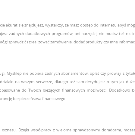
iecie akurat się znajdujesz, wystarczy, że masz dostęp do internetu abyś m
esz żadnych dodatkowych programów, ani narzędzi, nie musisz też nic in
ógł sprawdzić i zrealizować zamówienia, dodać produkty czy inne informacj
ługi, Mysklep nie pobiera żadnych abonamentów, opłat czy prowizji z tytu
iałało na naszym serwerze, dlatego też sam decydujesz o tym jak duże 
 dopasowane do Twoich bieżących finansowych możliwości. Dodatkowo be
warancję bezpieczeństwa finansowego.
o biznesu. Dzięki współpracy z wieloma sprawdzonymi doradcami, możesz