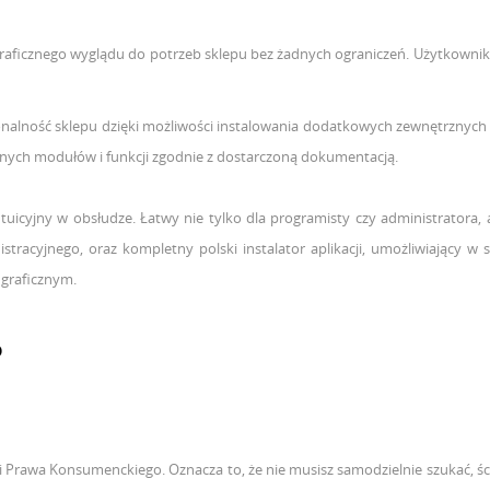
raficznego wyglądu do potrzeb sklepu bez żadnych ograniczeń. Użytkownik
nalność sklepu dzięki
możliwości
instalowania dodatkowych zewnętrznych
łasnych modułów i funkcji zgodnie z dostarczoną dokumentacją.
tuicyjny w obsłudze. Łatwy nie tylko dla programisty czy administratora, 
istracyjnego, oraz kompletny polski instalator aplikacji, umożliwiający
graficznym.
O
mi Prawa Konsumenckiego. Oznacza to, że nie musisz samodzielnie szukać, 