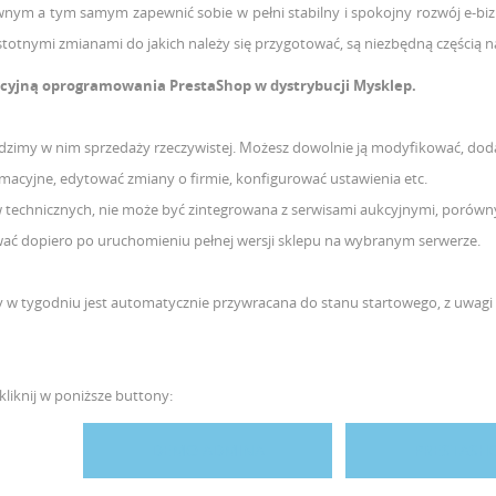
nym a tym samym zapewnić sobie w pełni stabilny i spokojny rozwój e-biz
totnymi zmianami do jakich należy się przygotować, są niezbędną częścią n
acyjną oprogramowania PrestaShop w dystrybucji Mysklep.
dzimy w nim sprzedaży rzeczywistej. Możesz dowolnie ją modyfikować, dodaj
macyjne, edytować zmiany o firmie, konfigurować ustawienia etc.
echnicznych, nie może być zintegrowana z serwisami aukcyjnymi, porówny
wać dopiero po uruchomieniu pełnej wersji sklepu na wybranym serwerze.
zy w tygodniu jest automatycznie przywracana do stanu startowego, z uwag
kliknij w poniższe buttony:
DEMO ADMINA
PRESTASH