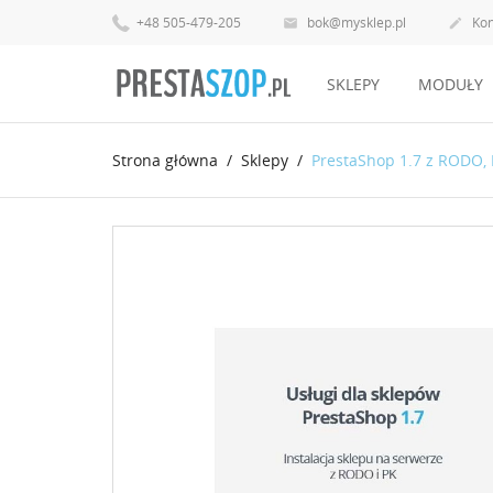
+48 505-479-205
bok@mysklep.pl
Kon


SKLEPY
MODUŁY
Strona główna
Sklepy
PrestaShop 1.7 z RODO,